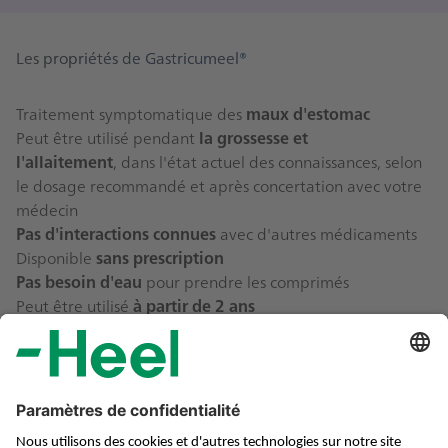
Les propriétés de Gastricumeel®
Traitement symptomatique des
maux d'estomac
Peut être utilisé pendant
la grossesse et
l'allaitement
,
dans l'état actuel des connaissances, selon
le dosage recommandé et après concertation avec votre
médecin
Pas d'interactions connues
avec d'autres médicaments
Disponible
sans prescription
Pas besoin d'eau
pour prendre les comprimés
Peut être utilisé
à partir de 2 ans
Découvrez Gastricumeel®